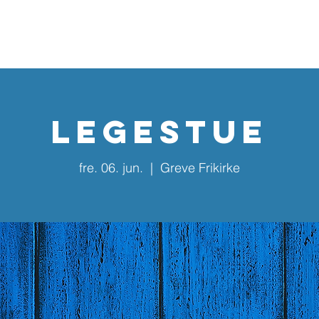
Home
Kalender
Nyhedsbreve
Aktiviteter
Årska
Legestue
fre. 06. jun.
  |  
Greve Frikirke