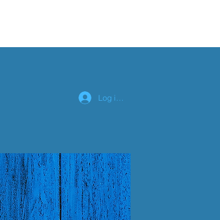
lender
Om os
Log ind