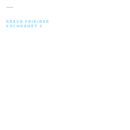
FRIKIRKE
Greve Frikirke
Solhegnet 2
2670 Greve
Send