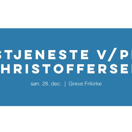
Home
Kalender
Nyhedsbreve
Aktiviteter
Årska
stjeneste v/P
hristoffers
søn. 28. dec.
  |  
Greve Frikirke