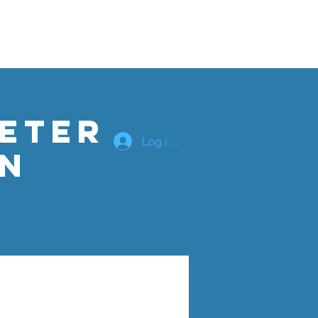
lender
Om os
eter
Log ind
en