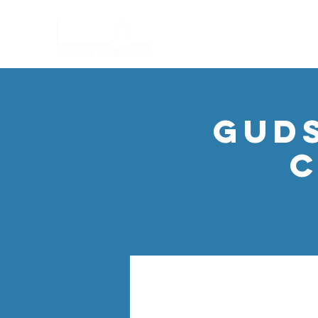
Gud
C