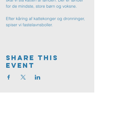
skal vi slå katten af tønden. Der er tønder 
for de mindste, store børn og voksne. 
Efter kåring af kattekonger og dronninger, 
spiser vi fastelavnsboller.
Share This
Event
Greve
FRIKIRKE
Greve Frikirke
Solhegnet 2