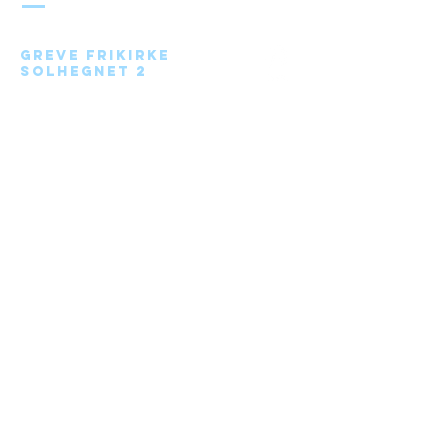
Greve Frikirke
Solhegnet 2
2670 Greve
Send