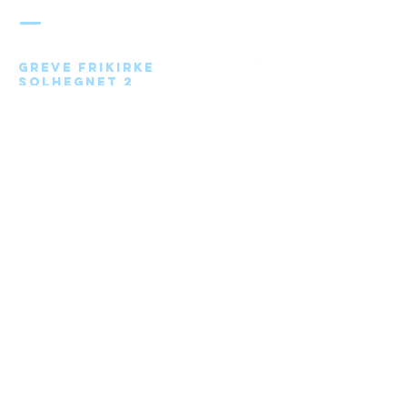
FRIKIRKE
Greve Frikirke
Solhegnet 2
2670 Greve
Send