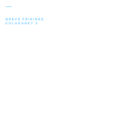
FRIKIRKE
Greve Frikirke
Solhegnet 2
2670 Greve
Send