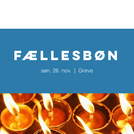
Home
Kalender
Nyhedsbreve
Aktiviteter
Årska
FÆLLESBØN
søn. 26. nov.
  |  
Greve