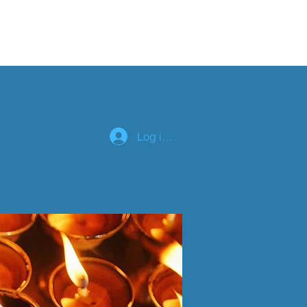
lender
Om os
Log ind