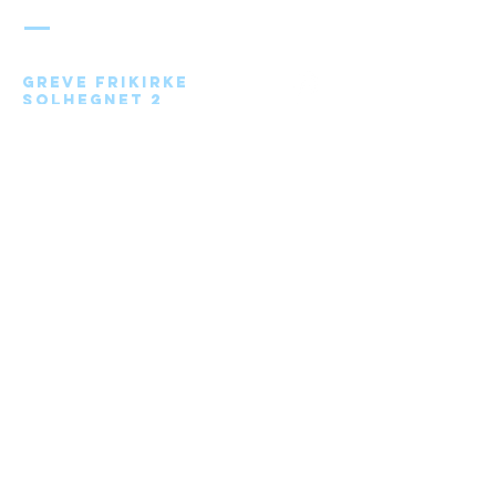
FRIKIRKE
Greve Frikirke
Solhegnet 2
2670 Greve
Send