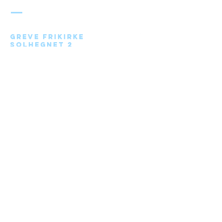
FRIKIRKE
Greve Frikirke
Solhegnet 2
2670 Greve
Send