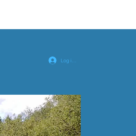
lender
Om os
r
Log ind