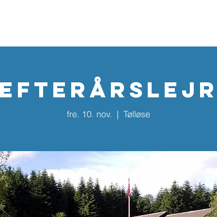
Home
Kalender
Nyhedsbreve
Aktiviteter
Årska
Efterårslej
fre. 10. nov.
  |  
Tølløse