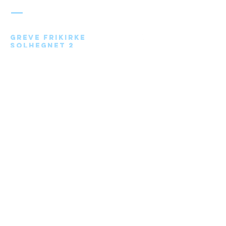
FRIKIRKE
Greve Frikirke
Solhegnet 2
2670 Greve
Send