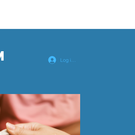
lender
Om os
m
Log ind