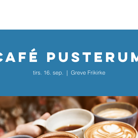
Home
Kalender
Nyhedsbreve
Aktiviteter
Årska
Café Pusteru
tirs. 16. sep.
  |  
Greve Frikirke