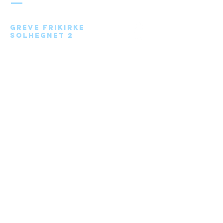
Greve Frikirke
Solhegnet 2
2670 Greve
Send