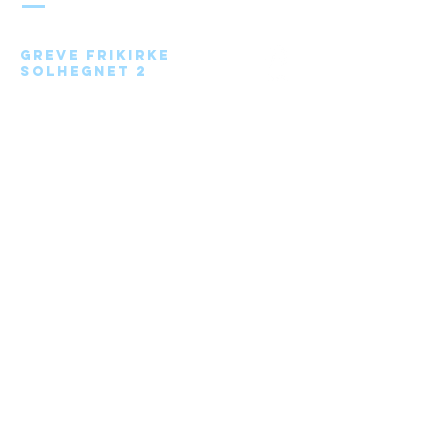
Greve Frikirke
Solhegnet 2
2670 Greve
Send