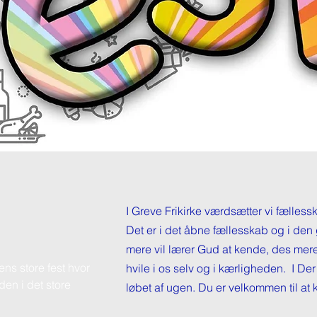
I Greve Frikirke værdsætter vi fælle
Det er i det åbne fællesskab og i den 
mere vil lærer Gud at kende, des mere
ns store fest hvor
hvile i os selv og i kærligheden. I Der 
den i det store
løbet af ugen. Du er velkommen til at