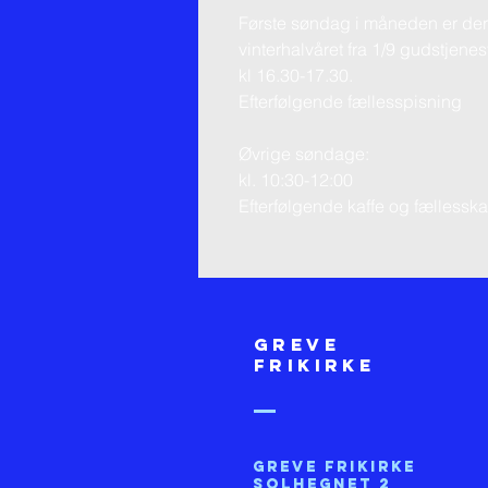
Første søndag i måneden er der
vinterhalvåret fra 1/9 gudstjenes
kl 16.30-17.30.
Efterfølgende fællesspisning
Øvrige søndage:
kl. 10:30-12:00
Efterfølgende kaffe og fællessk
Greve
FRIKIRKE
Greve Frikirke
Solhegnet 2