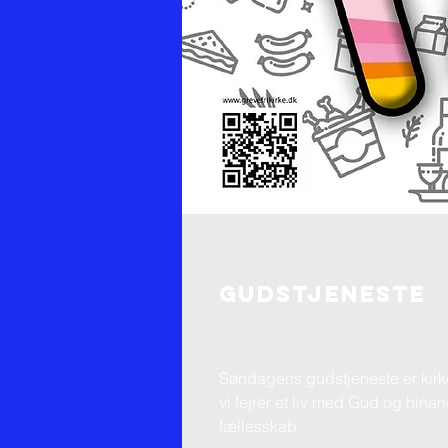
GUDSTJENESTE
Søndagens gudstjeneste er kirke
vi fejrer et liv med Gud og hinan
fællesskab.