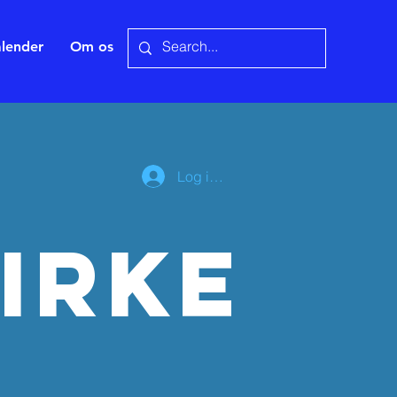
lender
Om os
Log ind
IRKE