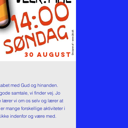
30 august
sskabet med Gud og hinanden.
gode samtale, vi finder vej. Jo
 lærer vi om os selv og lærer at
er mange forskellige aktiviteter i
 kikke indenfor og være med.