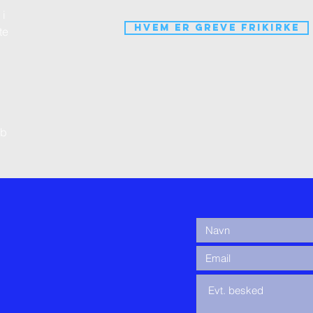
 i
Hvem er Greve Frikirke
te
ab